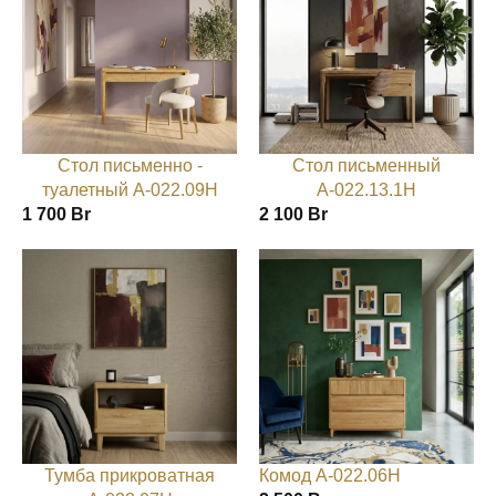
Стол письменно -
Стол письменный
туалетный А-022.09Н
А-022.13.1Н
1 700
Br
2 100
Br
Тумба прикроватная
Комод А-022.06Н