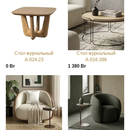
Стол журнальный
Стол журнальный
А-024.23
А-016.398
0
Br
1 380
Br