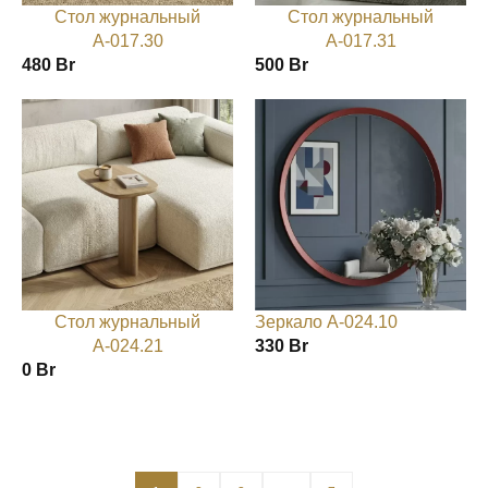
Стол журнальный
Стол журнальный
А-017.30
А-017.31
480
Br
500
Br
Стол журнальный
Зеркало А-024.10
А-024.21
330
Br
0
Br