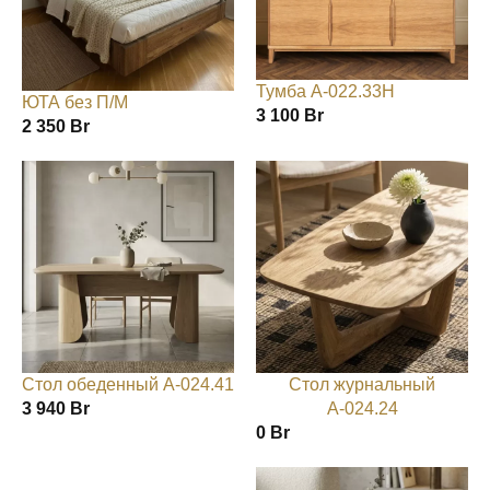
Тумба А-022.33Н
ЮТА без П/М
3 100
Br
2 350
Br
Стол обеденный А-024.41
Стол журнальный
3 940
Br
А-024.24
0
Br