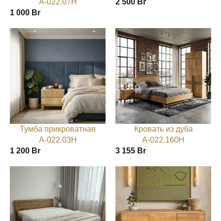
А-022.07Н
2 500
Br
1 000
Br
Тумба прикроватная
Кровать из дуба
А-022.03Н
А-022.160Н
1 200
Br
3 155
Br