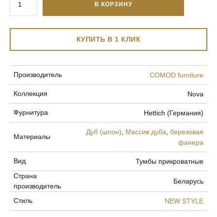
товара
В КОРЗИНУ
Тумба
прикроватная
NOVA
(эмаль)
КУПИТЬ В 1 КЛИК
Производитель
COMOD furniture
Коллекция
Nova
Фурнитура
Hettich (Германия)
Дуб (шпон)
,
Массив дуба
,
березовая
Материалы
фанера
Вид
Тумбы прикроватные
Страна
Беларусь
производитель
Стиль
NEW STYLE